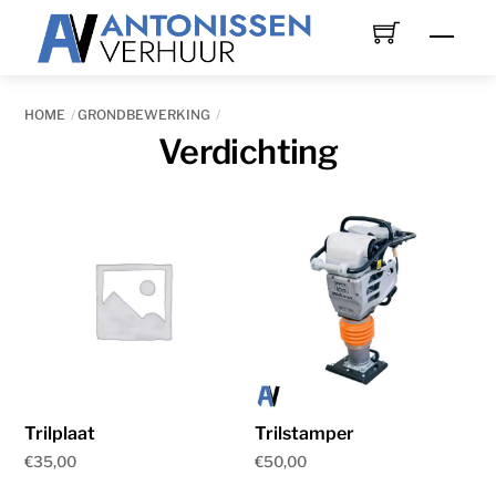
Skip
Men
to
content
HOME
GRONDBEWERKING
Verdichting
Trilplaat
Trilstamper
€
35,00
€
50,00