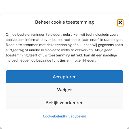
Beheer cookie toestemming
Om de beste ervaringen te bieden, gebruiken wij technologieën zoals
cookies om informatie over je apparaat op te slaan en/of te raadplegen.
Door in te stemmen met deze technologieën kunnen wij gegevens zoals
surfgedrag of unieke ID's op deze website verwerken. Als je geen
toestemming geeft of uw toestemming intrekt, kan dit een nadelige
invloed hebben op bepaalde functies en mogelijkheden.
Algemene voorwaarden
Privacybeleid
Accepteren
Cookiebeleid (EU)
Weiger
©
Antonissen Verhuur
2026
Bekijk voorkeuren
Website gebouwd door Billie Branding
Cookiebeleid
Privacybeleid
Back