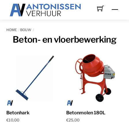
Skip
Men
to
content
HOME
BOUW
Beton- en vloerbewerking
Betonhark
Betonmolen 180L
€
10,00
€
25,00