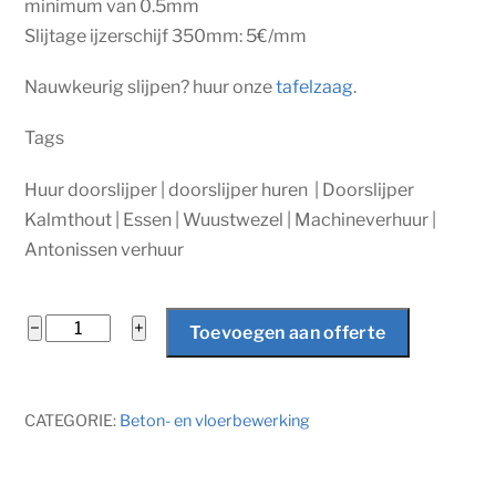
minimum van 0.5mm
Slijtage ijzerschijf 350mm: 5€/mm
Nauwkeurig slijpen? huur onze
tafelzaag
.
Tags
Huur doorslijper | doorslijper huren | Doorslijper
Kalmthout | Essen | Wuustwezel | Machineverhuur |
Antonissen verhuur
Doorslijper
−
+
Toevoegen aan offerte
aantal
CATEGORIE:
Beton- en vloerbewerking